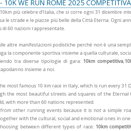
- 10K WE RUN ROME 2025 COMPETITIV
0km più celebre d’Italia, che si corre ogni 31 dicembre int
 le strade e le piazze più belle della Città Eterna. Ogni anno
ù di 60 nazioni rappresentate.
alle altre manifestazioni podistiche perché non è una sempl
uga la componente sportiva insieme a quella culturale, soci
gliendo tra diverse tipologie di gara:
10km competitiva
,
10
 capodanno insieme a noi.
e most famous 10 km race in Italy, which is run every 31 De
gh the most beautiful streets and squares of the Eternal Ci
rld, with more than 60 nations represented.
lf from other running events because it is not a simple ro
gether with the cultural, social and emotional ones in one 
choosing between different types of race:
10km competiti