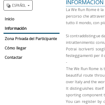
INFORMACIÓN 
ESPAÑOL
La We Run Rome è la 1
percorso che attraversa
Inicio
tutto il mondo, con pi
Información
Si contraddistingue d
Zona Privada del Participante
intrattenimento: coni
Cómo llegar
Potrai iscriverti sce
festeggiamenti per il
Contactar
-
The We Run Rome is th
beautiful route throu
over Italy and the wo
It distinguishes itse
sporting component to
You can register by 