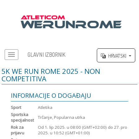
GLAVNI IZBORNIK
HRVATSKI
Glavni izbornik
5K WE RUN ROME 2025 - NON
COMPETITIVA
INFORMACIJE O DOGAĐAJU
Sport
Atletika
Sportska
Trčanje, Popularna utrka
specijalnost
Rok za
Od
1. lip 2025.
u
08:00 (GMT+02:00)
do
27. pro
prijavu
2025.
u
10:52 (GMT+01:00)