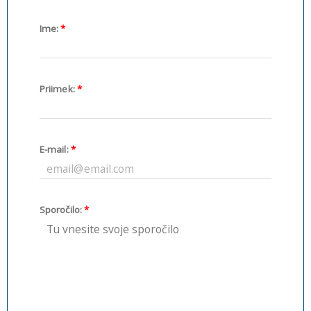
Ime:
*
Priimek:
*
E-mail:
*
Sporočilo:
*